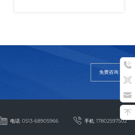
免费咨询
电话: 0513-68905966
手机: 17802597502