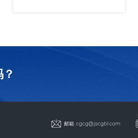
吗？
邮箱:
cgcg@jscgbl.com